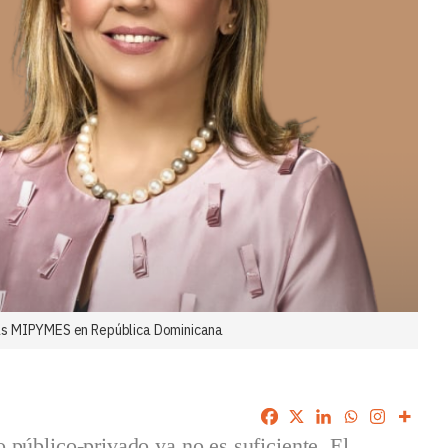
a las MIPYMES en República Dominicana
público-privado ya no es suficiente. El